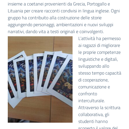
insieme a coetanei provenienti da Grecia, Portogallo e
Lituania per creare racconti condivisi in lingua inglese. Ogni
gruppo ha contribuito alla costruzione delle storie
aggiungendo personaggi, ambientazioni e nuovi sviluppi
narrativi, dando vita a testi originali e coinvolgenti.
L’attività ha permesso
ai ragazzi di migliorare
le proprie competenze
linguistiche e digitali,
sviluppando allo
stesso tempo capacità
di cooperazione,
comunicazione e
confronto
interculturale.
Attraverso la scrittura
collaborativa, gli
studenti hanno
scoperto il valore del