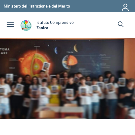
Vai ai contenuti
Vai al menu di navigazione
Vai al footer
Ministero dell'Istruzione e del Merito
Istituto Comprensivo
Zanica
— Visita la pagina iniziale della scuola