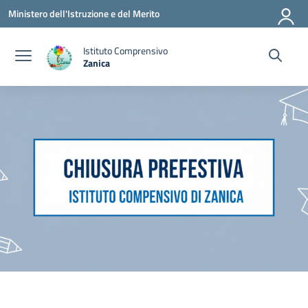
Vai ai contenuti
Vai al menu di navigazione
Vai al footer
Ministero dell'Istruzione e del Merito
Istituto Comprensivo
Zanica
— Visita la pagina iniziale della scuola