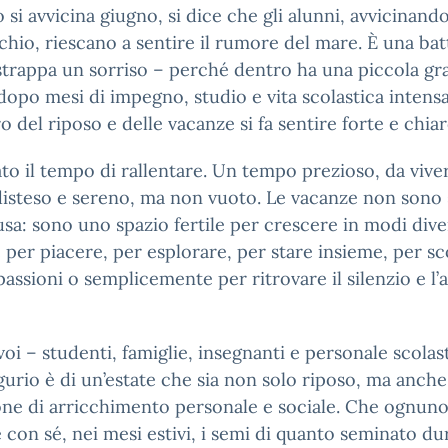
si avvicina giugno, si dice che gli alunni, avvicinando 
cchio, riescano a sentire il rumore del mare. È una bat
strappa un sorriso – perché dentro ha una piccola g
 dopo mesi di impegno, studio e vita scolastica intensa,
o del riposo e delle vacanze si fa sentire forte e chiar
ato il tempo di rallentare. Un tempo prezioso, da vive
isteso e sereno, ma non vuoto. Le vacanze non sono 
sa: sono uno spazio fertile per crescere in modi dive
 per piacere, per esplorare, per stare insieme, per sc
assioni o semplicemente per ritrovare il silenzio e l’
 voi – studenti, famiglie, insegnanti e personale scolast
urio è di un’estate che sia non solo riposo, ma anche
ne di arricchimento personale e sociale. Che ognun
 con sé, nei mesi estivi, i semi di quanto seminato du