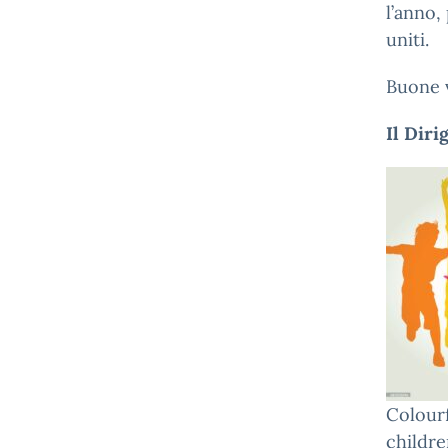
l’anno,
uniti.
Buone 
Il Diri
Colourf
childre