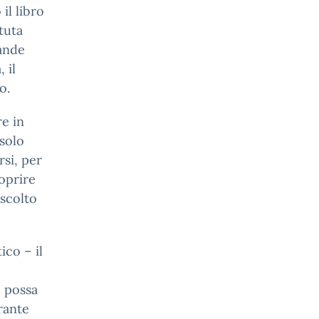
il libro
tuta
rande
 il
o.
re in
solo
rsi, per
oprire
ascolto
ico – il
o possa
rante