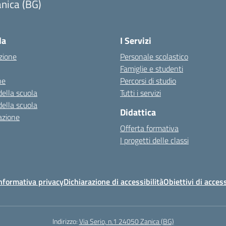
nica (BG)
Visita la pagina iniziale della scuola
la
I Servizi
zione
Personale scolastico
Famiglie e studenti
ne
Percorsi di studio
della scuola
Tutti i servizi
della scuola
Didattica
azione
Offerta formativa
I progetti delle classi
nformativa privacy
Dichiarazione di accessibilità
Obiettivi di access
Indirizzo:
Via Serio, n.1 24050 Zanica (BG)