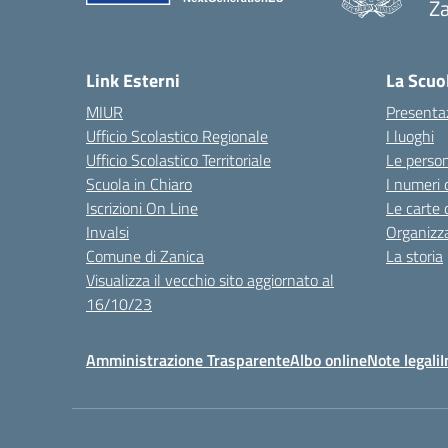
Za
— 
Link Esterni
La Scuo
MIUR
Presenta
Ufficio Scolastico Regionale
I luoghi
Ufficio Scolastico Territoriale
Le perso
Scuola in Chiaro
I numeri 
Iscrizioni On Line
Le carte 
Invalsi
Organizz
Comune di Zanica
La storia
Visualizza il vecchio sito aggiornato al
16/10/23
Amministrazione Trasparente
Albo online
Note legali
I