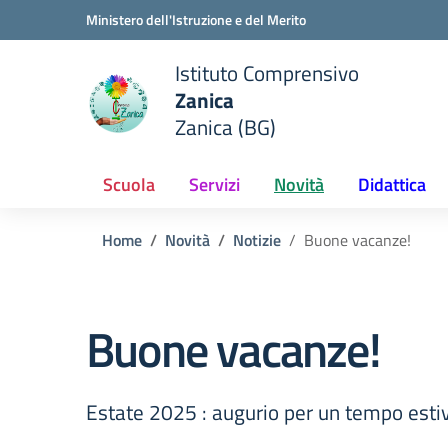
Vai ai contenuti
Vai al menu di navigazione
Vai al footer
Ministero dell'Istruzione e del Merito
Istituto Comprensivo
Zanica
e della scuola
Zanica (BG)
— Visita la pagina iniziale del
Scuola
Servizi
Novità
Didattica
Home
Novità
Notizie
Buone vacanze!
Buone vacanze!
Estate 2025 : augurio per un tempo esti