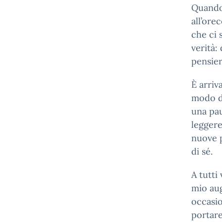
Quando 
all’ore
che ci 
verità:
pensier
È arriv
modo d
una pau
leggere
nuove p
di sé.
A tutti
mio aug
occasio
portare