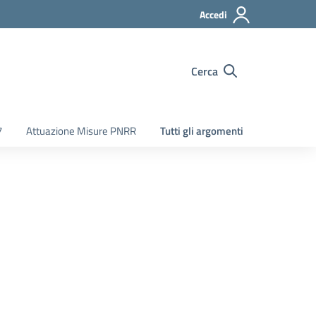
Accedi
Cerca
7
Attuazione Misure PNRR
Tutti gli argomenti