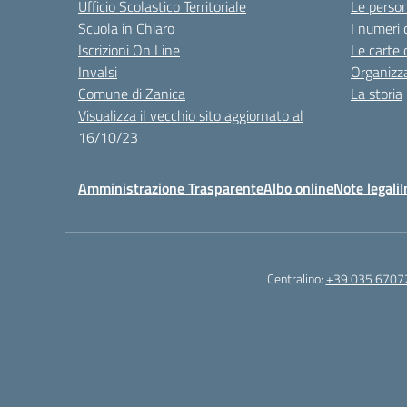
Ufficio Scolastico Territoriale
Le perso
Scuola in Chiaro
I numeri 
Iscrizioni On Line
Le carte 
Invalsi
Organizz
Comune di Zanica
La storia
Visualizza il vecchio sito aggiornato al
16/10/23
Amministrazione Trasparente
Albo online
Note legali
I
Centralino:
+39 035 6707