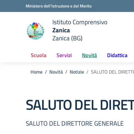
Vai ai contenuti
Vai al menu di navigazione
Vai al footer
Ministero dell'Istruzione e del Merito
Istituto Comprensivo
Zanica
e della scuola
Zanica (BG)
— Visita la pagina iniziale del
Scuola
Servizi
Novità
Didattica
Home
Novità
Notizie
SALUTO DEL DIRET
SALUTO DEL DIRE
SALUTO DEL DIRETTORE GENERALE