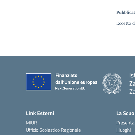
Pubblicat
Eccetto d
Is
Z
Za
— 
Link Esterni
La Scuo
MIUR
Presenta
Ufficio Scolastico Regionale
I luoghi