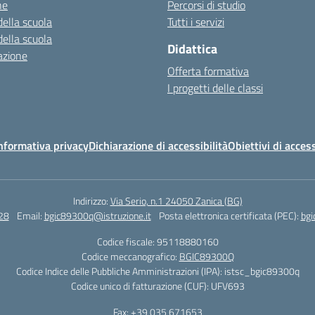
ne
Percorsi di studio
della scuola
Tutti i servizi
della scuola
Didattica
azione
Offerta formativa
I progetti delle classi
nformativa privacy
Dichiarazione di accessibilità
Obiettivi di access
Indirizzo:
Via Serio, n.1 24050 Zanica (BG)
28
Email:
bgic89300q@istruzione.it
Posta elettronica certificata (PEC):
bgi
Codice fiscale: 95118880160
Codice meccanografico:
BGIC89300Q
Codice Indice delle Pubbliche Amministrazioni (IPA): istsc_bgic89300q
Codice unico di fatturazione (CUF): UFV693
Fax: +39 035 671653