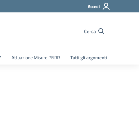
Accedi
Cerca
7
Attuazione Misure PNRR
Tutti gli argomenti