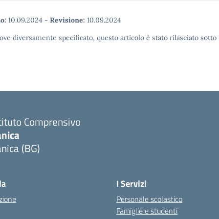
o:
10.09.2024
-
Revisione:
10.09.2024
ove diversamente specificato, questo articolo è stato rilasciato sott
tituto Comprensivo
anica
nica (BG)
Visita la pagina iniziale della scuola
la
I Servizi
zione
Personale scolastico
Famiglie e studenti