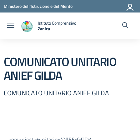
Vai ai contenuti
Vai al menu di navigazione
Vai al footer
Ministero dell'Istruzione e del Merito
Istituto Comprensivo
Zanica
— Visita la pagina iniziale della scuola
COMUNICATO UNITARIO
ANIEF GILDA
COMUNICATO UNITARIO ANIEF GILDA
comunicato+unitario-ANIEF-GILDA