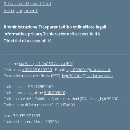
Attuazione Misure PNRR
Tutti gli argomenti
Amministrazione Trasparente
Albo online
Note legali
Informativa privacy
Dichiarazione di accessibilità
Obiettivi di accessibilità
Indirizzo:
Via Serio, n.1 24050 Zanica (BG)
Centralino:
+39 035 670728
Email:
bgic89300q@istruzione.it
Posta elettronica certificata (PEC):
bgic89300q@pec.istruzione.it
Codice fiscale: 95118880160
Codice meccanografico:
BGIC89300Q
Codice Indice delle Pubbliche Amministrazioni (IPA): istsc_bgic89300q
Codice unico di fatturazione (CUF): UFV693
Fax: +39 035 671653
Conto di tesoreria Unica: 309931