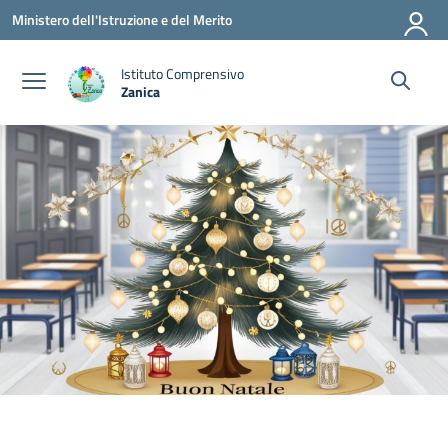
Vai ai contenuti
Vai al menu di navigazione
Vai al footer
Ministero dell'Istruzione e del Merito
Istituto Comprensivo
Zanica
— Visita la pagina iniziale della scuola