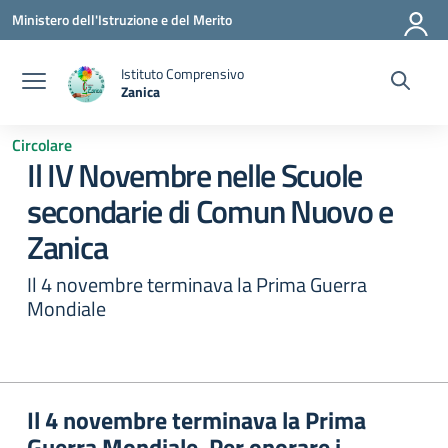
Vai ai contenuti
Vai al menu di navigazione
Vai al footer
Ministero dell'Istruzione e del Merito
Istituto Comprensivo
Zanica
— Visita la pagina iniziale della scuola
Circolare
Il IV Novembre nelle Scuole
secondarie di Comun Nuovo e
Zanica
Il 4 novembre terminava la Prima Guerra
Mondiale
Il 4 novembre terminava la Prima
Guerra Mondiale. Per onorare i